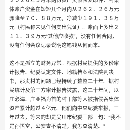
２０２６年３月末两份资产负债表复印件：村集
体账户资金在短短几个月内从２６２．２６万元
骤降至７０．８８万元，净减少１９１．３８万
元（村民称未见任何支出凭证）。账面上多出２
１１．３９万元“其他应收款”，没有任何合同，
没有任何会议记录说明这笔钱从何而来。
这不是孤立的财务异常。根据村民提供的多份审
计报告、纪委认定文件、地籍档案和法院判决
书，那贞村的问题已经持续了整整二十年。据村
民统计及第三方审计报告披露，这二十年间，以
庄必海、庄亚福为首的村干部等人被指侵吞集体
资产累计超过４亿元。他们向中央纪委举报，三
年过去，等来的却是吴川市纪委干部一句：“我不
是孙悟空，公安查不清楚，我怎查清楚。”