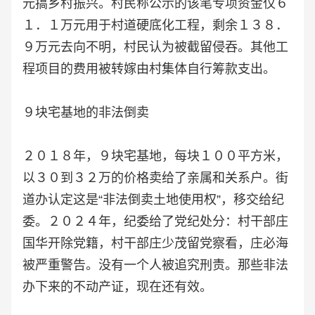
元搞乡村振兴。村民称公示的该笔专项资金仅６
１．１万元用于村道硬底化工程，剩余１３８．
９万元去向不明，村民认为被截留侵吞。其他工
程项目的费用被转嫁由村集体自行筹款支出。
９块宅基地的非法倒卖
２０１８年，９块宅基地，每块１００平方米，
以３０到３２万的价格卖给了亲属和关系户。街
道办认定这是“非法倒卖土地使用权”，移交给纪
委。２０２４年，纪委给了党纪处分：村干部庄
国华开除党籍，村干部庄少茂留党察看，庄必海
被严重警告。没有一个人被追究刑责。那些非法
办下来的不动产证，现在还有效。