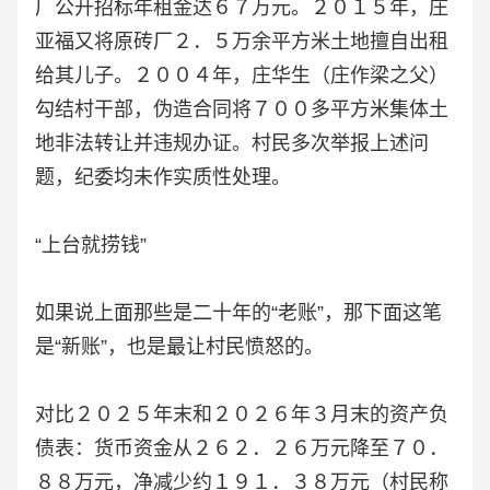
厂公开招标年租金达６７万元。２０１５年，庄
亚福又将原砖厂２．５万余平方米土地擅自出租
给其儿子。２００４年，庄华生（庄作梁之父）
勾结村干部，伪造合同将７００多平方米集体土
地非法转让并违规办证。村民多次举报上述问
题，纪委均未作实质性处理。
“上台就捞钱”
如果说上面那些是二十年的“老账”，那下面这笔
是“新账”，也是最让村民愤怒的。
对比２０２５年末和２０２６年３月末的资产负
债表：货币资金从２６２．２６万元降至７０．
８８万元，净减少约１９１．３８万元（村民称