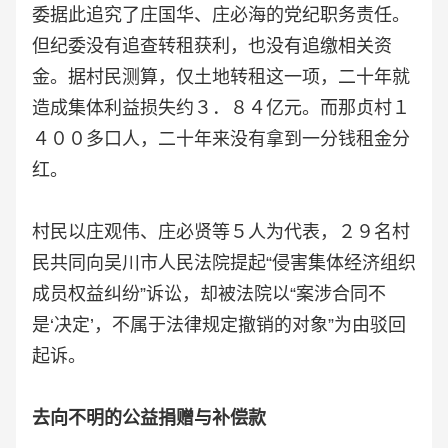
委据此追究了庄国华、庄必海的党纪职务责任。
但纪委没有追查转租获利，也没有追缴相关资
金。据村民测算，仅土地转租这一项，二十年就
造成集体利益损失约３．８４亿元。而那贞村１
４００多口人，二十年来没有拿到一分钱租金分
红。
村民以庄观伟、庄必贤等５人为代表，２９名村
民共同向吴川市人民法院提起“侵害集体经济组织
成员权益纠纷”诉讼，却被法院以“案涉合同不
是‘决定’，不属于法律规定撤销的对象”为由驳回
起诉。
去向不明的公益捐赠与补偿款