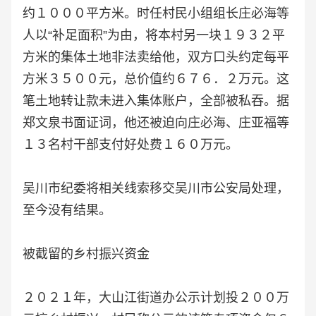
约１０００平方米。时任村民小组组长庄必海等
人以“补足面积”为由，将本村另一块１９３２平
方米的集体土地非法卖给他，双方口头约定每平
方米３５００元，总价值约６７６．２万元。这
笔土地转让款未进入集体账户，全部被私吞。据
郑文泉书面证词，他还被迫向庄必海、庄亚福等
１３名村干部支付好处费１６０万元。
吴川市纪委将相关线索移交吴川市公安局处理，
至今没有结果。
被截留的乡村振兴资金
２０２１年，大山江街道办公示计划投２００万