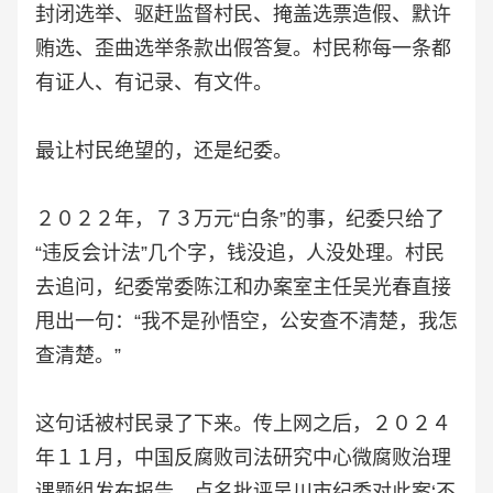
封闭选举、驱赶监督村民、掩盖选票造假、默许
贿选、歪曲选举条款出假答复。村民称每一条都
有证人、有记录、有文件。
最让村民绝望的，还是纪委。
２０２２年，７３万元“白条”的事，纪委只给了
“违反会计法”几个字，钱没追，人没处理。村民
去追问，纪委常委陈江和办案室主任吴光春直接
甩出一句：“我不是孙悟空，公安查不清楚，我怎
查清楚。”
这句话被村民录了下来。传上网之后，２０２４
年１１月，中国反腐败司法研究中心微腐败治理
课题组发布报告，点名批评吴川市纪委对此案‘不