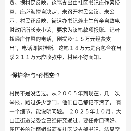
费。据村民反映，这笔支出由社区书记庄作梁授
意、庄必海擅自决定，未召开村民会议、未公
示。村民还反映，街道办书记赖土生曾亲自致电
财政所所长麦小荣，要求为该笔款项报账。记者
拨通庄作梁的电话，刚提及“１８万元经费支
出”，电话即被挂断。这笔１８万元是否包含在当
季２１１万元应收款中，村民不得而知。
“保护伞”与“孙悟空”？
村民不是没告过。从２００５年到现在，几十次
举报，跑过多少部门，他们自己都记不清了。 有
一个细节，能说明问题。 ２０２５年１０月，大
山江街道党委会已经研究通过，要任命口碑好、
履历长的钟丽娟当河东社区党支部书记。结果突