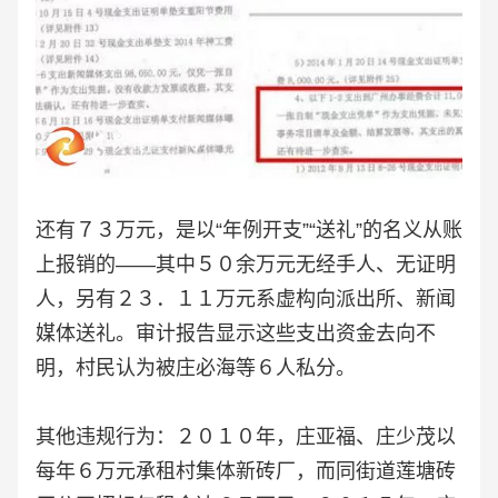
还有７３万元，是以“年例开支”“送礼”的名义从账
上报销的——其中５０余万元无经手人、无证明
人，另有２３．１１万元系虚构向派出所、新闻
媒体送礼。审计报告显示这些支出资金去向不
明，村民认为被庄必海等６人私分。
其他违规行为：２０１０年，庄亚福、庄少茂以
每年６万元承租村集体新砖厂，而同街道莲塘砖