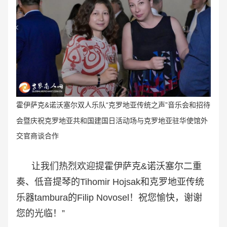
霍伊萨克&诺沃塞尔双人乐队“克罗地亚传统之声
”音乐会和招待
会暨庆祝
克罗地亚共和国建国日活动
场与克罗地亚驻华使馆外
交官
商谈合作
让我们热烈欢迎提霍伊萨克&诺沃塞尔二重
奏、低音提琴的Tihomir Hojsak和克罗地亚传统
乐器tambura的Filip Novosel！祝您愉快，谢谢
您的光临！”