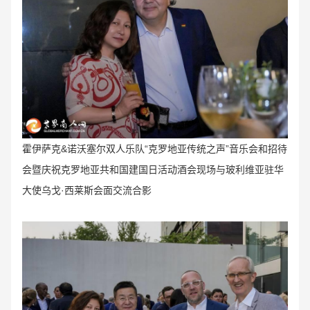
霍伊萨克&诺沃塞尔双人乐队“克罗地亚传统之声
”音乐会和招待
会暨庆祝
克罗地亚共和国建国日活动
酒会
现场与玻利维亚驻华
大
使乌戈·西莱斯会面交流
合影