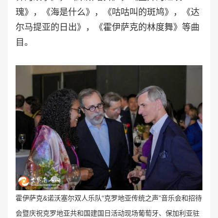
瑰》，《海是什么》，《咕咕叫的斑鸠》，《达
尔马提亚的日出》，《霍伊萨克的林度舞》等曲
目。
霍伊萨克&诺沃塞尔双人乐队“克罗地亚传统之声
”音乐会和招待
会暨庆祝
克罗地亚共和国建国日活动现场葡萄牙、保加利亚驻