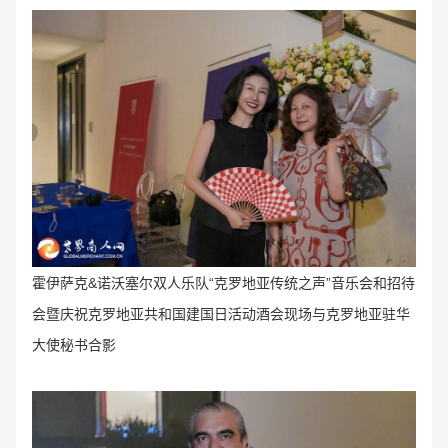
霍伊萨克&诺沃塞尔双人乐队“克罗地亚传统之声
”音乐会和招待
会暨庆祝
克罗地亚共和国建国日活动
酒会
现场与克罗地亚驻华
大使秘书合影