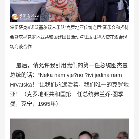
霍伊萨克&诺沃塞尔双人乐队“克罗地亚传统之声
”音乐会和招待
会暨庆祝
克罗地亚共和国建国日活动卢旺达驻华大使在
酒会
现
场
商谈合作
最后，请允许我引用我们的第一任总统图杰曼
总统的话：“Neka nam vje?no ?ivi jedina nam
Hrvatska！”让我们永远活着，我们唯一的克罗地
亚！（克罗地亚共和国第一任总统弗兰乔·图季
曼，克宁，1995年）