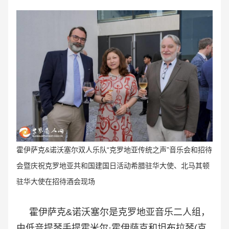
霍伊萨克&诺沃塞尔双人乐队“克罗地亚传统之声
”音乐会和招待
会暨庆祝
克罗地亚共和国建国日活动希腊驻华大使、北马其顿
驻华大使在招待酒会现场
霍伊萨克&诺沃塞尔是克罗地亚音乐二人组，
由低音提琴手提霍米尔·霍伊萨克和坦布拉琴(克