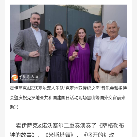
霍伊萨克&诺沃塞尔双人乐队“克罗地亚传统之声”音乐会和招待
会暨庆祝克罗地亚共和国建国日活动现场黑山等国外交官前来
助兴
霍伊萨克&诺沃塞尔二重奏演奏了《萨格勒布
钟的故事》，《米斯塔舞》，《盛开的红玫