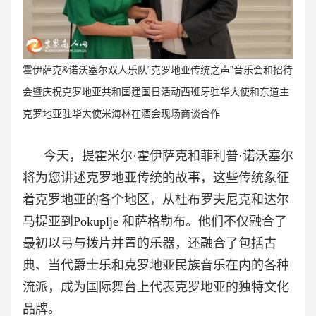
霍伊萨克&诺沃塞尔双人乐队“克罗地亚传统之声
”音乐会和招待
会暨庆祝
克罗地亚共和国建国日活动西班牙驻华大使和东道
主
克罗地亚
驻华大使
米海林在酒
会
现场
商谈合作
今天，提霍米尔·霍伊萨克和菲利普·诺沃塞尔
将为您讲述克罗地亚传统的故事，这些传统象征
着克罗地亚的各个地区，从杜布罗夫尼克和达尔
马提亚到
Pokuplje
和萨格勒布。他们不仅融合了
最初以弓与拨片并置的乐器，还融合了包括古
典、当代爵士乐和克罗地亚民族音乐在内的各种
流派，成为国际舞台上代表克罗地亚的独特文化
品牌。