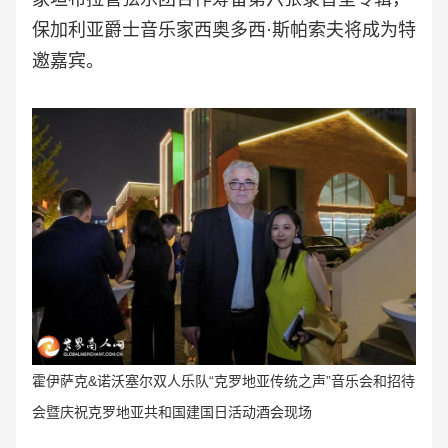
保加利亚爵士音乐家西奥多西·斯帕索夫将成为特
邀嘉宾。
霍伊萨克&诺沃塞尔双人乐队“克罗地亚传统之声
”音乐会和招待
会暨庆祝
克罗地亚共和国建国日活动
酒会
现场