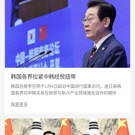
韩国各界拉紧中韩经贸纽带
韩国总统李在明于1月4日起对中国进行国事访问，连日来韩
国各界对中韩关系在经贸与新兴产业领域强化合作的期待持
续升温。从企业界组团访华考察到资本市场相关板块逆势上
探索更多
涨，学界、产业界与资本市场纷纷释放积极信号。李