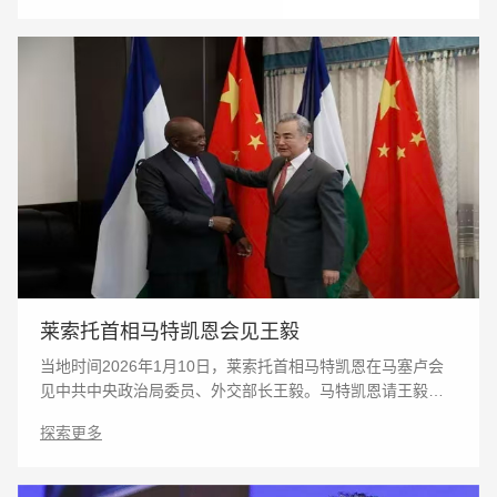
莱索托首相马特凯恩会见王毅
当地时间2026年1月10日，莱索托首相马特凯恩在马塞卢会
见中共中央政治局委员、外交部长王毅。马特凯恩请王毅转
达对中国领导人的新年问候和良好祝愿，欢迎王毅外长来到
探索更多
“高山之国”，表示莱索托珍视莱中友谊和双方战略