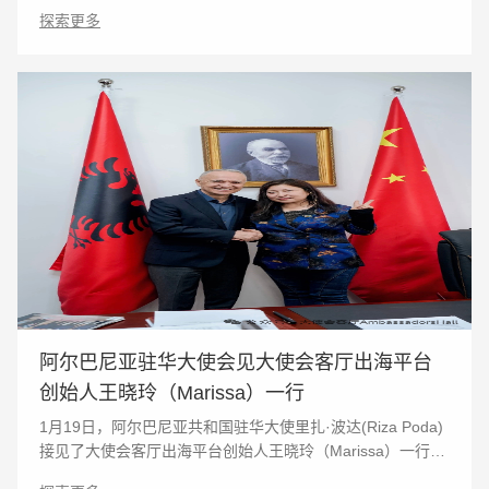
是加纳共和国独立日，也是西非较早独立的国家。其三大传
探索更多
统经济支柱是黄金、可可、木材。黄金产量非洲领先
阿尔巴尼亚驻华大使会见大使会客厅出海平台
创始人王晓玲（Marissa）一行
1月19日，阿尔巴尼亚共和国驻华大使里扎·波达(Riza Poda)
接见了大使会客厅出海平台创始人王晓玲（Marissa）一行6
人。 大使会客厅出海平台向里扎·波达(Riza Poda)大使详细