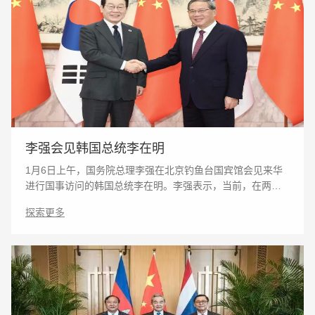
李强会见韩国总统李在明
1月6日上午，国务院总理李强在北京钓鱼台国宾馆会见来华
进行国事访问的韩国总统李在明。李强表示，当前，在两国
元首战略引领下，中韩关系呈现新气象。昨天，习近平主席
探索更多
同总统先生举行会谈，为深化发展中韩战略合作伙伴