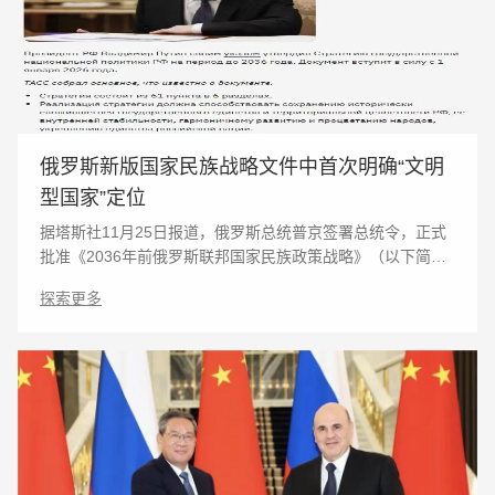
俄罗斯新版国家民族战略文件中首次明确“文明
型国家”定位
据塔斯社11月25日报道，俄罗斯总统普京签署总统令，正式
批准《2036年前俄罗斯联邦国家民族政策战略》（以下简称
“《战略》”）。该文件首次明确将俄罗斯定位为“文明型国
探索更多
家”，并设定了一系列量化发展目标，于2026年1