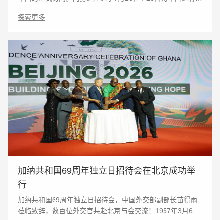
式访问，这是阿努廷就任泰国总理后首次正式访华。抵京
探索更多
前，阿努廷在上海出席了2026世界人工智能大会暨人
加纳共和国69周年独立日招待会在北京成功举
行
加纳共和国69周年独立日招待会，中国外交部副部长苗得雨
莅临致辞，数百位外交官共赴北京与会交流！1957年3月6日