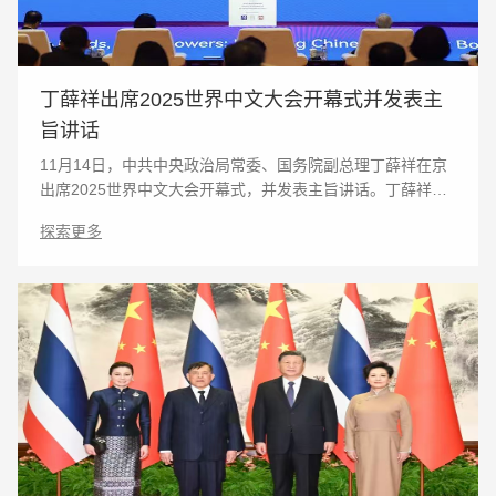
丁薛祥出席2025世界中文大会开幕式并发表主
旨讲话
11月14日，中共中央政治局常委、国务院副总理丁薛祥在京
出席2025世界中文大会开幕式，并发表主旨讲话。丁薛祥指
出，习近平主席高度重视国际中文教育，强调坚持守正创
探索更多
新，加强联通融合，凝聚各方共识，努力搭建语言互通