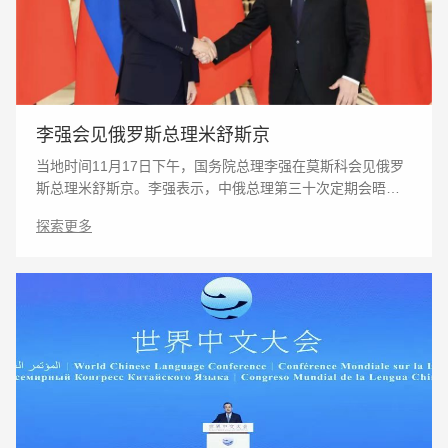
李强会见俄罗斯总理米舒斯京
当地时间11月17日下午，国务院总理李强在莫斯科会见俄罗
斯总理米舒斯京。李强表示，中俄总理第三十次定期会晤前
不久在杭州举行，聚焦落实习近平主席和普京总统达成的重
探索更多
要共识，全面梳理中俄各领域合作进展，规划下一阶