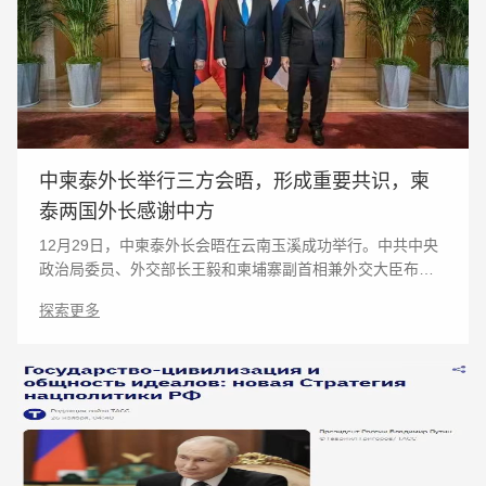
中柬泰外长举行三方会晤，形成重要共识，柬
泰两国外长感谢中方
12月29日，中柬泰外长会晤在云南玉溪成功举行。中共中央
政治局委员、外交部长王毅和柬埔寨副首相兼外交大臣布拉
索昆、泰国外长西哈萨以及三国军队的负责人出席。王毅表
探索更多
示，柬泰边境冲突爆发以来，中方秉持习近平主席提