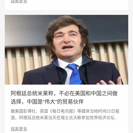
探索更多
介绍了大使会客厅出海平台，并
阿根廷总统米莱称，不必在美国和中国之间做
选择，中国是“伟大”的贸易伙伴
据美国彭博社、英国《每日电讯报》等媒体当地时间22日报
道，阿根廷总统米莱当天在瑞士达沃斯参加世界经济论坛
2026年年会时接受彭博社采访表示，阿根廷不必在美国和中
探索更多
国之间做选择，并称中国是“伟大”的贸易伙伴。△