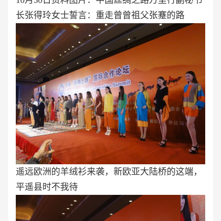
10月30日资料图片：中国丝绸之路万里行副秘书
长张得玲女士誓言：重走曾曾祖父张蹇的路
遥远欧洲的羊绒衫来袭，新欧亚大陆桥的这端，
平遥县时不我待