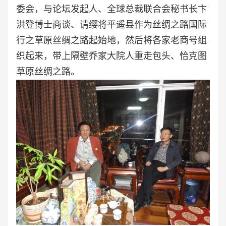
委会，与论坛发起人、全球总裁联合会秘书长卞
洪登博士商谈、请缨将平遥县作为丝绸之路国际
行之草原丝绸之路起始地，然后将各家老商号组
织起来，带上隔壁乔家大院人重走包头、恰克图
草原丝绸之路。