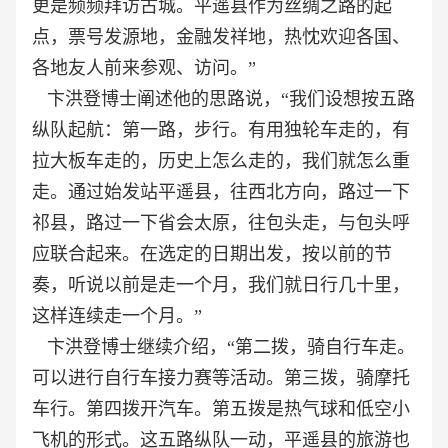
更是频频拜访古城。平遥县作为丝绸之路的起
点，票号发源地，金融发祥地，热忱欢迎各国、
各地友人前来参观、访问。”
卞洪登博士阐述他的思路说，“我们设想按五路
纵队起航：第一路，步行。有用独轮车走的，有
拉大板车走的，历史上怎么走的，我们就怎么重
走。通过始发站平遥县，往西北方向，路过一下
祁县，路过一下省会太原，往包头走，与包头呼
应联合起来。在选定的日期出发，按以前的节
奏，听说以前是走一个月，我们就日行几十里，
这样连续走一个月。”
卞洪登博士继续介绍，“第二拨，骑自行车走。
可以进行自行车接力赛等活动。第三拨，
骑摩托
车行。第四拨开汽车。第五拨是热气球和低空小
飞机的形式。这五路纵队一动，平遥县的旅游也