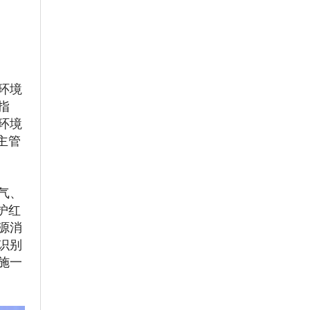
环境
指
环境
主管
气、
护红
源消
识别
施一