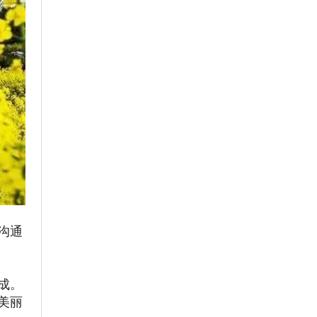
沟通
成。
美丽