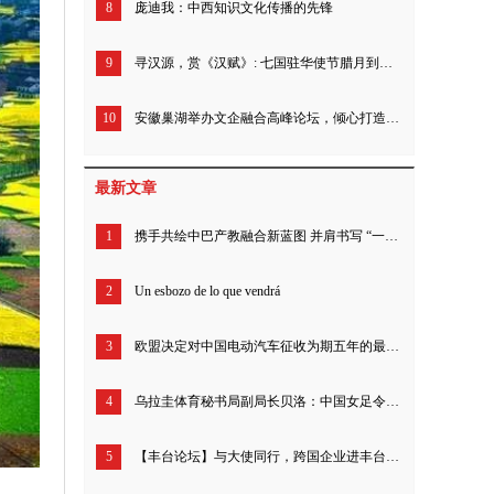
8
庞迪我：中西知识文化传播的先锋
9
寻汉源，赏《汉赋》: 七国驻华使节腊月到汉中 !
10
安徽巢湖举办文企融合高峰论坛，倾心打造城市文化名片
最新文章
1
携手共绘中巴产教融合新蓝图 并肩书写 “一带一路” 合作新篇章
2
Un esbozo de lo que vendrá
3
欧盟决定对中国电动汽车征收为期五年的最终反补贴税 商务部：中方不认同、不接受
4
乌拉圭体育秘书局副局长贝洛：中国女足令人印象深刻 期待中国多项奥运项目绽放巴黎
5
【丰台论坛】与大使同行，跨国企业进丰台活动成功启动