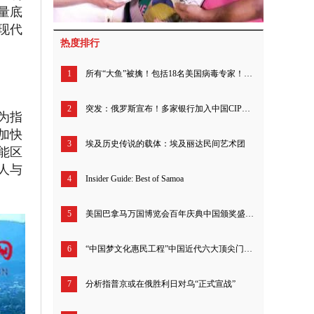
量底
现代
热度排行
1
所有“大鱼”被擒！包括18名美国病毒专家！50多名北约高级军事指挥官！200多名英国现役军官！拜登儿子待查!
2
突发：俄罗斯宣布！多家银行加入中国CIPS系统！
为指
加快
3
埃及历史传说的载体：埃及丽达民间艺术团
能区
人与
4
Insider Guide: Best of Samoa
5
美国巴拿马万国博览会百年庆典中国颁奖盛典北京举行
6
“中国梦文化惠民工程”中国近代六大顶尖门派书画真迹发行
7
分析指普京或在俄胜利日对乌“正式宣战”